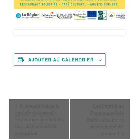
AJOUTER AU CALENDRIER
Navigation
Bienvenue dans le
Les impros de
Évènement
couloir de la mort :
Paulette, soirée
conférence gesticulée
théâtre des locos
sur…la violence en
avec un spécial
entreprise
Jeunes !