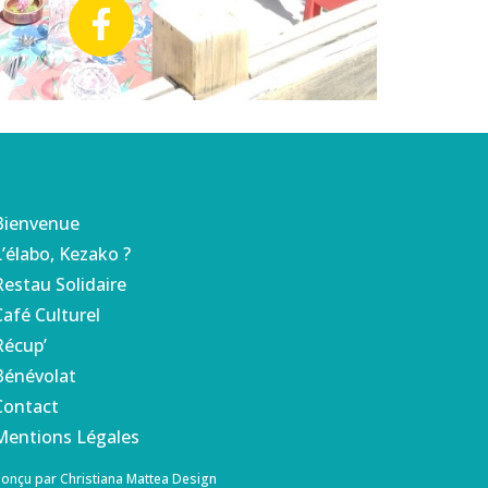
F
a
c
e
b
o
o
Bienvenue
k
L’élabo, Kezako ?
-
Restau Solidaire
f
Café Culturel
Récup’
Bénévolat
Contact
Mentions Légales
onçu par Christiana Mattea Design