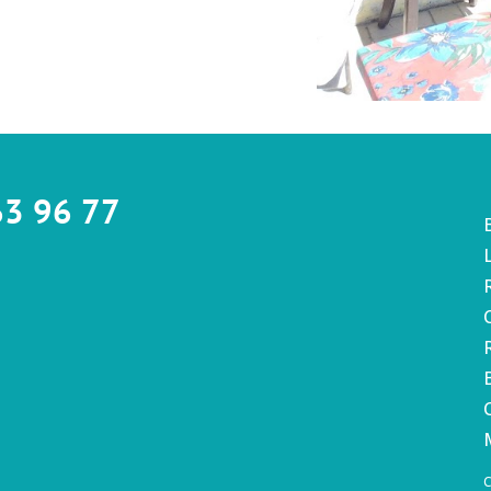
63 96 77
C