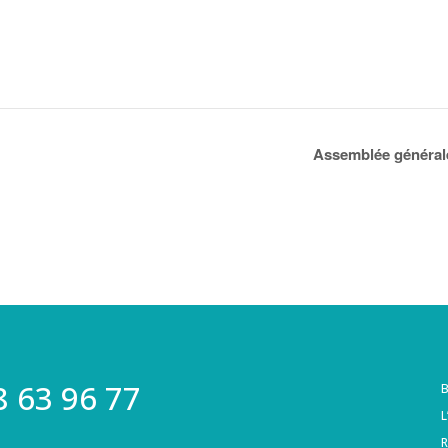
Assemblée générale
8 63 96 77
B
L
R