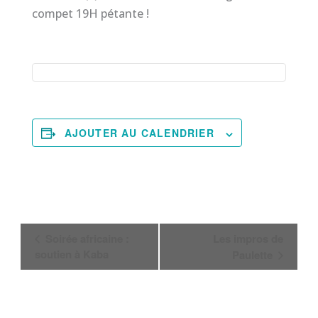
compet 19H pétante !
AJOUTER AU CALENDRIER
Navigation
Soirée africaine :
Les impros de
Évènement
soutien à Kaba
Paulette