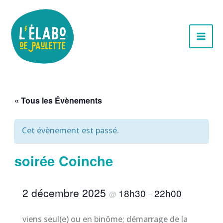
Aller
au
contenu
« Tous les Évènements
Cet évènement est passé.
soirée Coinche
2 décembre 2025
18h30
22h00
@
–
viens seul(e) ou en binôme; démarrage de la