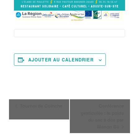
AJOUTER AU CALENDRIER
Navigation
Tournoi de Coinche
Conférence
Évènement
gesticulée : le poids
du sac à dos par
Manon Bé