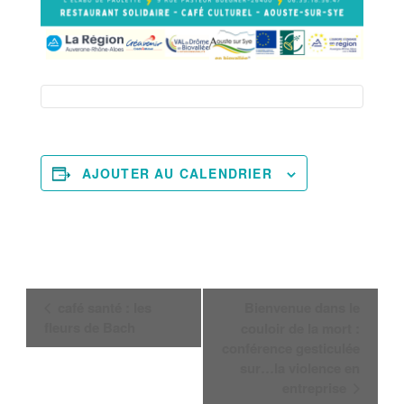
AJOUTER AU CALENDRIER
Navigation
café santé : les
Bienvenue dans le
Évènement
fleurs de Bach
couloir de la mort :
conférence gesticulée
sur…la violence en
entreprise