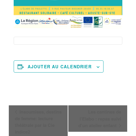
AJOUTER AU CALENDRIER
Navigation
Insoumises, destins
Les cantines de
Évènement
de femme: lecture
l’Elabo : repas suivi
théâtrale par la Cie
d’un atelier enfant
indice2