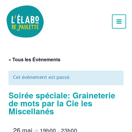
Aller
au
contenu
« Tous les Évènements
Cet évènement est passé.
Soirée spéciale: Graineterie
de mots par la Cie les
Miscellanés
26 mai
19h00
23h00
@
–