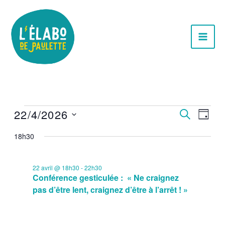
Aller
au
contenu
Évènements
22/4/2026
Recherche
Navig
RECHERC
JOUR
for
et
de
Sélectionnez
18h30
22
navigation
vues
une
avril
de
Évèn
date.
2026
vues
22 avril @ 18h30
-
22h30
Conférence gesticulée : « Ne craignez
Évènements
pas d’être lent, craignez d’être à l’arrêt ! »